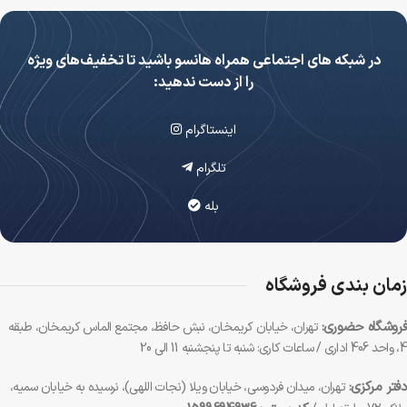
در شبکه های اجتماعی همراه هانسو باشید تا تخفیف‌های ویژه
را از دست ندهید:
اینستاگرام
تلگرام
بله
زمان بندی فروشگاه
فروشگاه حضوری:
تهران، خیابان کریمخان، نبش حافظ، مجتمع الماس کریمخان، طبقه
4، واحد 406 اداری / ساعات کاری: شنبه تا پنجشنبه 11 الی 20
دفتر مرکزی:
تهران، میدان فردوسی، خیابان ویلا (نجات اللهی)، نرسیده به خیابان سمیه،