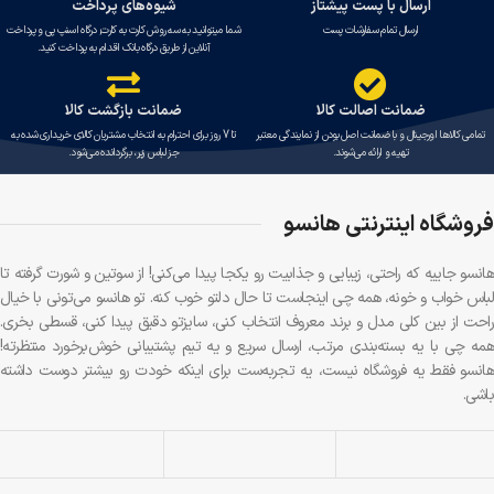
ارسال با پست پیشتاز
شیوه‌های پرداخت
ارسال تمام سفارشات پست
شما میتوانید به سه روش کارت به کارت, درگاه اسنپ پی و پرداخت
آنلاین از طریق درگاه بانک اقدام به پرداخت کنید.
ضمانت اصالت کالا
ضمانت بازگشت کالا
تمامی کالاها اورجینال و با ضمانت اصل بودن از نمایندگی معتبر
تا 7 روز برای احترام به انتخاب مشتریان کالای خریداری شده به
تهیه و ارائه می‌شوند.
جز لباس زیر، برگردانده می‌شود.
فروشگاه اینترنتی هانسو
هانسو جاییه که راحتی، زیبایی و جذابیت رو یکجا پیدا می‌کنی! از سوتین و شورت گرفته تا
لباس خواب و خونه، همه چی اینجاست تا حال دلتو خوب کنه. تو هانسو می‌تونی با خیال
راحت از بین کلی مدل و برند معروف انتخاب کنی، سایزتو دقیق پیدا کنی، قسطی بخری.
همه چی با یه بسته‌بندی مرتب، ارسال سریع و یه تیم پشتیبانی خوش‌برخورد منتظرته!
هانسو فقط یه فروشگاه نیست، یه تجربه‌ست برای اینکه خودت رو بیشتر دوست داشته
باشی.