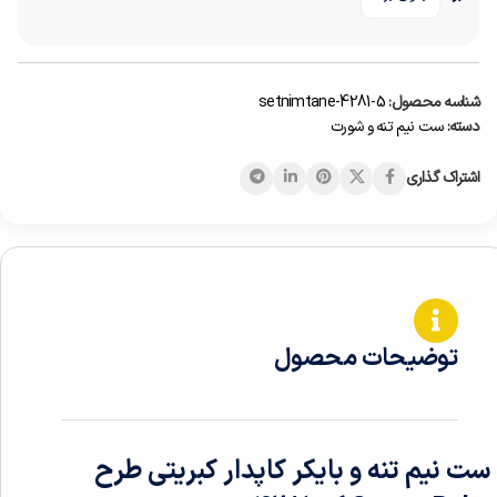
شناسه محصول:
5-setnimtane-4281
دسته:
ست نیم تنه و شورت
اشتراک گذاری
توضیحات محصول
ست نیم تنه و بایکر کاپدار کبریتی طرح