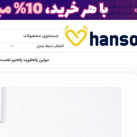
رد کردن به ناوبری
رد کردن به محتوای اصلی
انتخاب دسته بندی
سوتین زنانه
شورت زنانه
نیم تنه
ست لب
خانه
/
جوراب
/
جوراب مردانه
/
جوراب ساقدار مردانه نخی فنسی fancy کد 4008