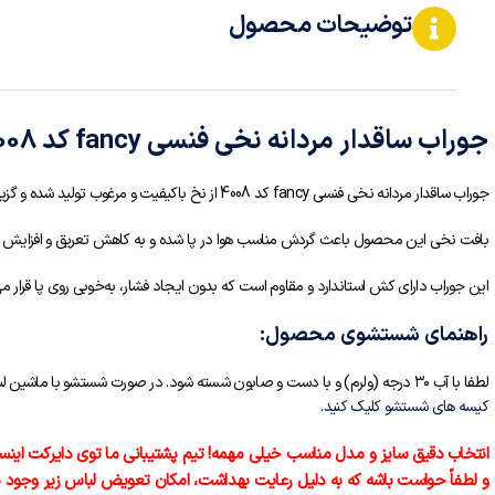
توضیحات محصول
جوراب ساقدار مردانه نخی فنسی fancy کد 4008
جوراب ساقدار مردانه نخی فنسی fancy کد 4008 از نخ باکیفیت و مرغوب تولید شده و گزینه‌ای مناسب برای استفاده روزمره و فعالیت‌های سبک ورزشی به شمار می‌رود.
بافت نخی این محصول باعث گردش مناسب هوا در پا شده و به کاهش تعریق و افزایش ر
این جوراب دارای کش استاندارد و مقاوم است که بدون ایجاد فشار، به‌خوبی روی پا قرار می
راهنمای شستشوی محصول:
لطفا با آب ۳۰ درجه (ولرم) و با دست و صابون شسته شود. در صورت شستشو با ماشین لباس شویی بهتر است از کیسه شستشوی مخصوص لباس استفاده شود.
کیسه های شستشو کلیک کنید.
انتخاب دقیق سایز و مدل مناسب خیلی مهمه! تیم پشتیبانی ما توی دایرکت اینست
و لطفاً حواست باشه که به دلیل رعایت بهداشت، امکان تعویض لباس زیر وجود ن