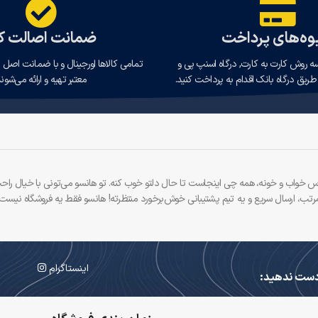
ه‌های پرداخت
ضمانت اصالت کا
سه روش کارت به کارت, درگاه اسنپ پی و
تمامی کالاها اورجینال و با ضمانت اصل ب
طریق درگاه بانک اقدام به پرداخت کنید.
معتبر تهیه و ارائه می‌شوند
 لباس خواب و خونه، همه چی اینجاست تا حال دلتو خوب کنه. تو هانسو می‌تونی با خیال راح
رتب، ارسال سریع و یه تیم پشتیبانی خوش‌برخورد منتظرته! هانسو فقط یه فروشگاه نیست،
اینستاگرام
 دست ندهید: