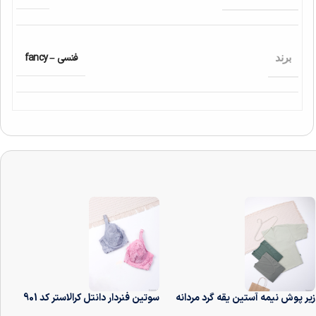
فنسی – fancy
برند
زیر پوش نیمه آستین یقه گرد مردانه
سوتین فنر‌دار دانتل کرالاستر کد 901
آداک Adak کد 7010