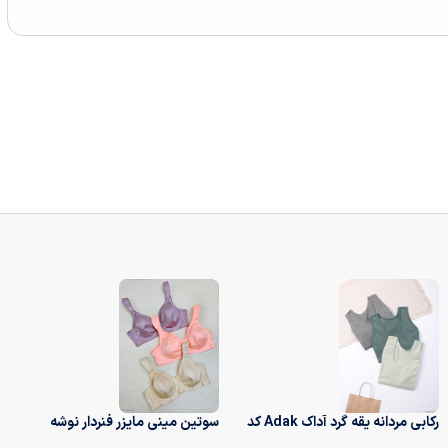
رکابی مردانه یقه گرد آداک Adak کد
سوتین مینی مایزر فنردار نوشه
7012
پوش کد 142