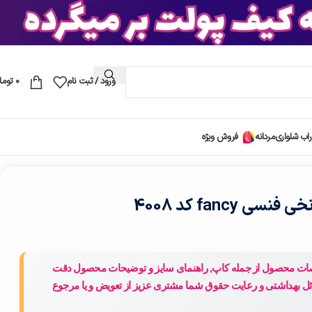
ورود / ثبت نام
۰
توما
اب شلواری
مردانه
فروش ویژه
 fancy کد 4008
خصات محصول از جمله کاپ, راهنمای سایز و توضیحات محصول دقت
ائل بهداشتی و رعایت حقوق شما مشتری عزیز از تعویض و یا مرجوع