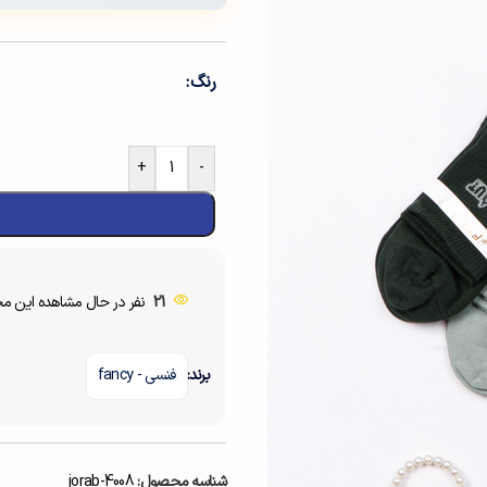
رنگ
+
-
15
نفر در حال مشاهده این 
برند:
فنسی - fancy
شناسه محصول:
jorab-4008