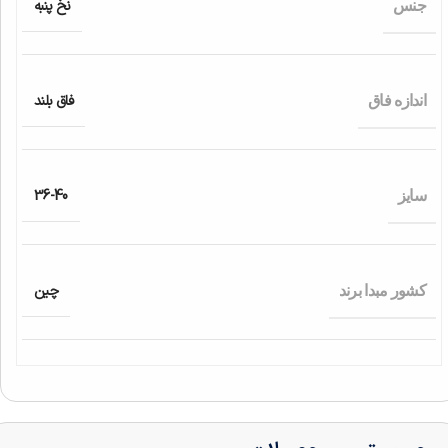
نخ پنبه
جنس
فاق بلند
اندازه فاق
36-40
سایز
چین
کشور مبدا برند