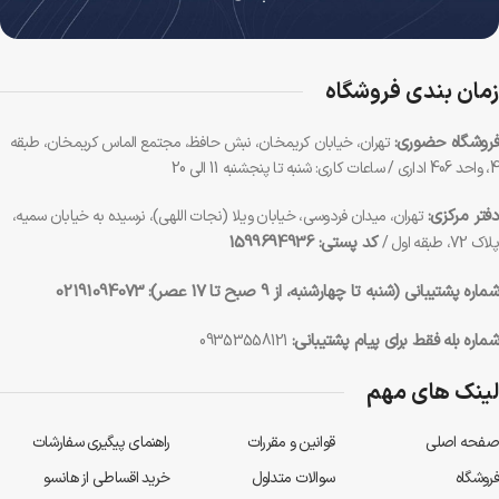
زمان بندی فروشگاه
فروشگاه حضوری:
تهران، خیابان کریمخان، نبش حافظ، مجتمع الماس کریمخان، طبقه
4، واحد 406 اداری / ساعات کاری: شنبه تا پنجشنبه 11 الی 20
دفتر مرکزی:
تهران، میدان فردوسی، خیابان ویلا (نجات اللهی)، نرسیده به خیابان سمیه،
کد پستی: 1599694936
پلاک 72، طبقه اول /
شماره پشتیبانی (شنبه تا چهارشنبه، از 9 صبح تا 17 عصر):
02191094073
شماره بله فقط برای پیام پشتیبانی:
09353558121
لینک های مهم
صفحه اصلی
قوانین و مقررات
راهنمای پیگیری سفارشات
فروشگاه
سوالات متداول
خرید اقساطی از هانسو