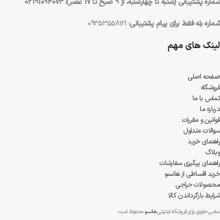
شماره پشتیبانی (شنبه تا چهارشنبه، از 9 صبح تا 17 عصر):
02191094073
شماره بله فقط برای پیام پشتیبانی:
09353558121
لینک های مهم
صفحه اصلی
فروشگاه
تماس با ما
درباره ما
قوانین و مقررات
سوالات متداول
راهنمای خرید
وبلاگ
راهنمای پیگیری سفارشات
خرید اقساطی از هانسو
محصولات حراجی
شرایط بازگرداندن کالا
تمامی حقوق برای فروشگاه اینترنتی
هانسو
محفوظ است.