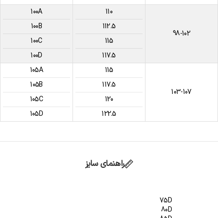
100A
110
100B
112.5
98-102
100C
115
100D
117.5
105A
115
105B
117.5
103-107
105C
120
105D
122.5
راهنمای سایز
75D
80D