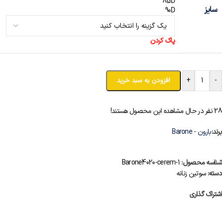
85D
سایز
90D
پاک کردن
+
-
افزودن به سبد خرید
28
نفر در حال مشاهده این محصول هستند!
برند:
بارون - ‌Barone
شناسه محصول:
1-Barone4020-cerem
دسته:
سوتین زنانه
اشتراک گذاری