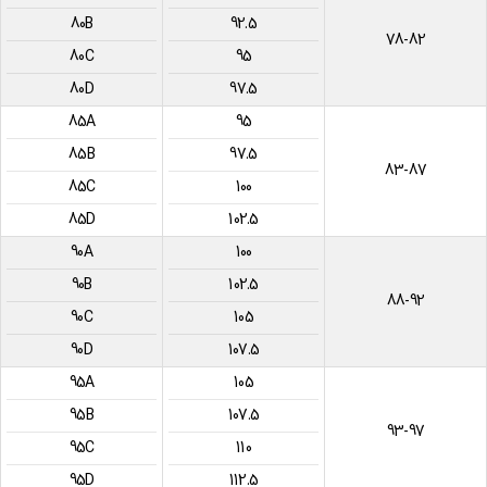
80B
92.5
78-82
80C
95
80D
97.5
85A
95
85B
97.5
83-87
85C
100
85D
102.5
90A
100
90B
102.5
88-92
90C
105
90D
107.5
95A
105
95B
107.5
93-97
95C
110
95D
112.5