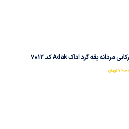
رکابی مردانه یقه گرد آداک Adak کد 7012
۷۹۰,۰۰۰
تومان