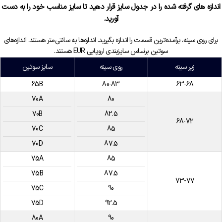
اندازه های گرفته شده را در جدول سایز قرار دهید تا سایز مناسب خود را به دست
آورید.
برای روی سینه، برآمده‌ترین قسمت را اندازه بگیرید. اندازه‌ها به سانتی‌متر هستند. اندازه‌های
سوتین براساس سایزبندی اروپایی EUR هستند.
زیر سینه
روی سینه
سایز سوتین
65B
80-83
63-68
70A
80
70B
82.5
68-72
70C
85
70D
87.5
75A
85
75B
87.5
73-77
75C
90
75D
92.5
80A
90