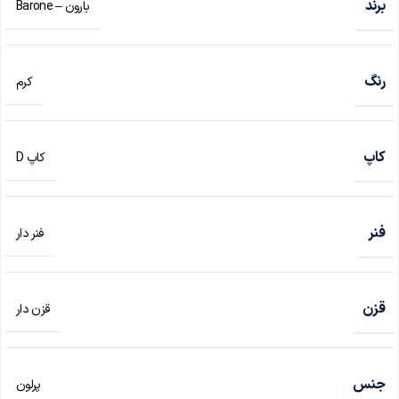
برند
بارون – ‌Barone
رنگ
کرم
کاپ
کاپ D
فنر
فنر دار
قزن
قزن دار
جنس
پرلون