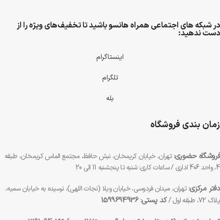
در شبکه های اجتماعی همراه هانسو باشید تا تخفیف‌های ویژه را از
دست ندهید:
اینستاگرام
تلگرام
بله
زمان بندی فروشگاه
فروشگاه حضوری:
تهران، خیابان کریمخان، نبش حافظ، مجتمع الماس کریمخان، طبقه
4، واحد 406 اداری / ساعات کاری: شنبه تا پنجشنبه 11 الی 20
دفتر مرکزی:
تهران، میدان فردوسی، خیابان ویلا (نجات اللهی)، نرسیده به خیابان سمیه،
کد پستی: 1599694936
پلاک 72، طبقه اول /