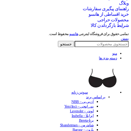
وبلاگ
راهنمای پیگیری سفارشات
خرید اقساطی از هانسو
محصولات حراجی
شرایط بازگرداندن کالا
تمامی حقوق برای فروشگاه اینترنتی
هانسو
محفوظ است.
بستن
جستجو
منو
دسته بندی ها
سوتین زنانه
بر اساس برند
ان‌بی‌بی – NBB
ینی اینچی – Yeni Inci
لوندر – Lavender
ایزابلا – Izabella
برتا-Bereta
شاندرمن – Shanderman
بارون – Barone