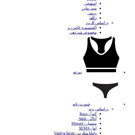
اسفنجی
مینی مایزر
پرسی
دکلته
بر اساس کاربرد
اکسسوری لباس زیر
مخصوص شیردهی
نیم تنه
شورت زنانه
بر اساس برند
کوزا – Koza
آداک – Adak
میسپل – Misspel
اما – XEMA
وانیلیا سکرت – Vanilya Secret