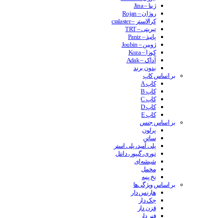
ژینا – Jina
روژان – Rojan
کرالاستر – cralaster
تیریتی – TRT
پانیذ – Paniz
ژوبین – Joubin
کوزا – Koza
آداک – Adak
بدون برند
بر اساس کاپ
کاپ A
کاپ B
کاپ C
کاپ D
کاپ E
بر اساس جنس
پرلون
ساتن
پلی آمید، پلی استر
توری، گیپور، دانتل
شیشه‌ای
مخمل
نخ پنبه
بر اساس ویژگی‌ها
هارنس دار
جک دار
قزن دار
فنر دار