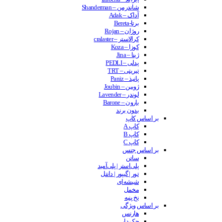
شاندرمن – Shanderman
آداک – Adak
برتا-Bereta
روژان – Rojan
کرالاستر – cralaster
کوزا – Koza
ژینا – Jina
پدلی – PEDLI
تیریتی – TRT
پانیذ – Paniz
ژوبین – Joubin
لوندر – Lavender
بارون – Barone
بدون برند
بر اساس کاپ
کاپ A
کاپ B
کاپ C
بر اساس جنس
ساتن
پلی‌استر | پلی‌آمید
تور | گیپور | دانتل
شیشه‌ای
مخمل
نخ پنبه
بر اساس ویژگی
هارنس
جک دار