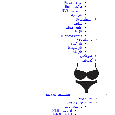
روژان – Rojan
هانکس – Hnx
ان بی بی – NBB
بدون برند
بر اساس نوع
اسلیپ
بکلس | لامبادا
فاق باز
هیپستری (چنیفری)
بر اساس فاق
فاق کوتاه
فاق متوسط
فاق بلند
شورتکس
گن زنانه
ست لباس زیر زنانه
ست نیم تنه
ست شورت و سوتین
بر اساس برند
ان‌بی‌بی – NBB
ایزابلا – Izabella