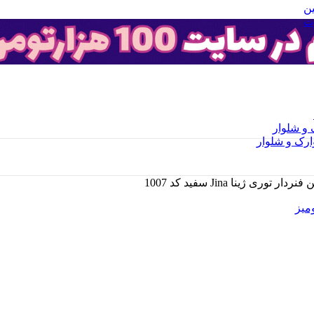
ن
ت
و شلوار
رک و شلوار
ی ژینا Jina سفید کد 1007
میز