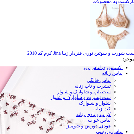
ازگشت به محصولات
بر اساس ویژگی‌ها
هارنس
جک دار
قزن دار
فنر دار
اسفنجی
پرسی
دکلته
بر اساس نوع
ت شورت و سوتین توری فنردار ژینا Jina کرم کد 2010
ست شورت و سوتین
موجود
ست نیم تنه
اکسسوری لباس زیر
لباس زنانه
لباس خانگی
تیشرت و تاپ زنانه
ست تاپ و شلوارک و شلوار
ست تیشرت و شلوارک و شلوار
شلوار و شلوارک
کت زنانه
کراپ و بادی زنانه
لباس خواب
هودی, دورس و شومیز
لباس ورزشی