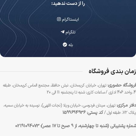
را از دست ندهید:
اینستاگرام
تلگرام
بله
زمان بندی فروشگاه
فروشگاه حضوری:
تهران، خیابان کریمخان، نبش حافظ، مجتمع الماس کریمخان، طبقه
4، واحد 406 اداری / ساعات کاری: شنبه تا پنجشنبه 11 الی 20
دفتر مرکزی:
تهران، میدان فردوسی، خیابان ویلا (نجات اللهی)، نرسیده به خیابان سمیه،
کد پستی: 1599694936
پلاک 72، طبقه اول /
شماره پشتیبانی (شنبه تا چهارشنبه، از 9 صبح تا 17 عصر):
02191094073