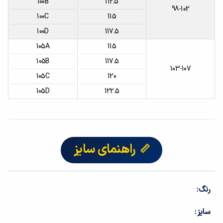
100B
112.5
98-102
100C
115
100D
117.5
105A
115
105B
117.5
103-107
105C
120
105D
122.5
راهنمای سایز
رنگ
سایز