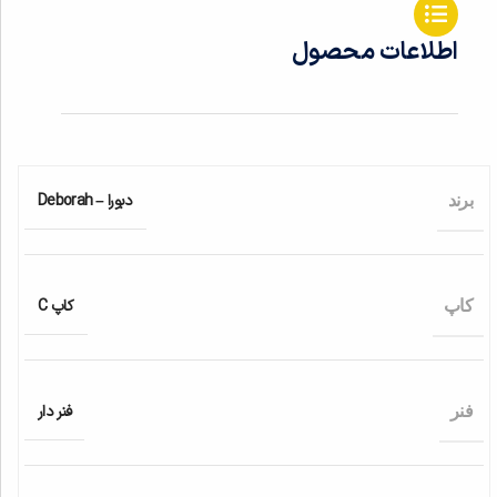
اطلاعات محصول
دبورا – Deborah
برند
کاپ C
کاپ
فنر دار
فنر