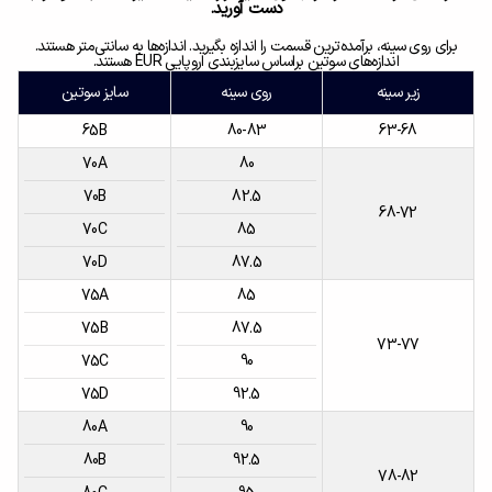
دست آورید.
برای روی سینه، برآمده‌ترین قسمت را اندازه بگیرید. اندازه‌ها به سانتی‌متر هستند.
اندازه‌های سوتین براساس سایزبندی اروپایی EUR هستند.
زیر سینه
روی سینه
سایز سوتین
65B
80-83
63-68
70A
80
70B
82.5
68-72
70C
85
70D
87.5
75A
85
75B
87.5
73-77
75C
90
75D
92.5
80A
90
80B
92.5
78-82