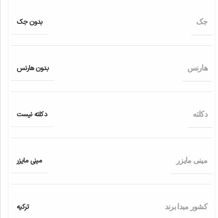
بدون جک
جک
بدون هارنس
هارنس
دکلته نیست
دکلته
مینی مایزر
مینی مایزر
ترکیه
کشور مبدا برند