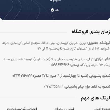
تلگرام
بله
زمان بندی فروشگاه
فروشگاه حضوری:
تهران، خیابان کریمخان، نبش حافظ، مجتمع الماس کریمخان، طبقه
4، واحد 406 اداری / ساعات کاری: شنبه تا پنجشنبه 11 الی 20
دفتر مرکزی:
تهران، میدان فردوسی، خیابان ویلا (نجات اللهی)، نرسیده به خیابان سمیه،
کد پستی: 1599694936
پلاک 72، طبقه اول /
شماره پشتیبانی (شنبه تا چهارشنبه، از 9 صبح تا 17 عصر):
02191094073
شماره بله فقط برای پیام پشتیبانی:
09353558121
لینک های مهم
صفحه اصلی
قوانین و مقررات
راهنمای پیگیری سفارشات