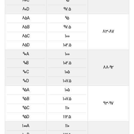
80C
95
80D
97.5
85A
95
85B
97.5
83-87
85C
100
85D
102.5
90A
100
90B
102.5
88-92
90C
105
90D
107.5
95A
105
95B
107.5
93-97
95C
110
95D
112.5
100A
110