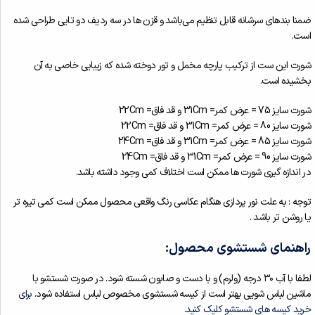
ضمنا بندهای سرشانه قابل تنظیم می‌باشد و قزن ها در سه ردیف دو تایی طراحی شده
است.
شورت این ست از ترکیب پارچه مخمل و تور دوخته شده که زیبایی خاصی به آن
بخشیده است.
شورت سایز 75 = عرض کمر= 31Cm و قد فاق= 22Cm
شورت سایز 80 = عرض کمر= 31Cm و قد فاق= 22Cm
شورت سایز 85 = عرض کمر= 31Cm و قد فاق= 24Cm
شورت سایز 90 = عرض کمر= 31Cm و قد فاق= 24Cm
در اندازه گیری شورت ها ممکن است اختلاف کمی وجود داشته باشد.
توجه : به علت نور پردازی هنگام عکاسی رنگ واقعی محصول ممکن است کمی تیره تر
یا روشن تر باشد .
راهنمای شستشوی محصول:
لطفا با آب ۳۰ درجه (ولرم) و با دست و صابون شسته شود. در صورت شستشو با
ماشین لباس شویی بهتر است از کیسه شستشوی مخصوص لباس استفاده شود.
برای
خرید کیسه های شستشو کلیک کنید.