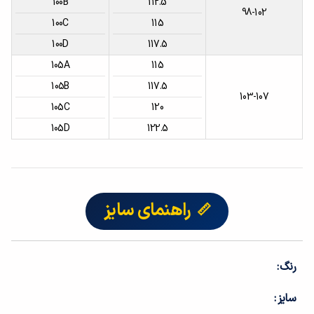
100B
112.5
98-102
100C
115
100D
117.5
105A
115
105B
117.5
103-107
105C
120
105D
122.5
راهنمای سایز
رنگ
سایز