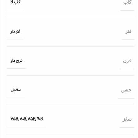
کاپ B
کاپ
فنر دار
فنر
قزن دار
قزن
مخمل
جنس
75B
,
80B
,
85B
,
90B
سایز