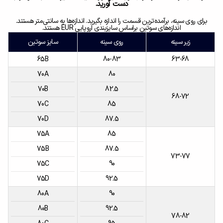
دست آورید.
برای روی سینه، برآمده‌ترین قسمت را اندازه بگیرید. اندازه‌ها به سانتی‌متر هستند.
اندازه‌های سوتین براساس سایزبندی اروپایی EUR هستند.
زیر سینه
روی سینه
سایز سوتین
65B
80-83
63-68
70A
80
70B
82.5
68-72
70C
85
70D
87.5
75A
85
75B
87.5
73-77
75C
90
75D
92.5
80A
90
80B
92.5
78-82