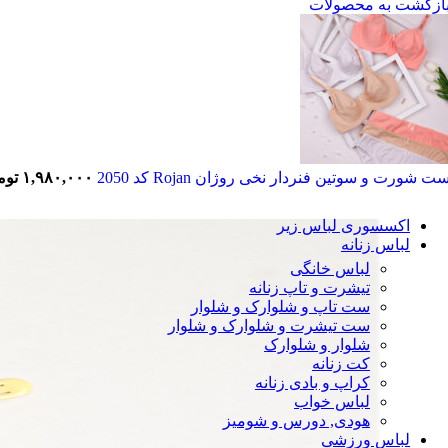
ازگشت به محصولات
بر اساس ویژگی‌ها
هارنس
جک دار
قزن دار
فنر دار
اسفنجی
پرسی
دکلته
بر اساس نوع
ت شورت و سوتین فنردار نخی روژان Rojan کد 2050
۱,۹۸۰,۰۰۰
توم
ست شورت و سوتین
ست نیم تنه
اکسسوری لباس زیر
لباس زنانه
لباس خانگی
تیشرت و تاپ زنانه
ست تاپ و شلوارک و شلوار
ست تیشرت و شلوارک و شلوار
شلوار و شلوارک
کت زنانه
کراپ و بادی زنانه
لباس خواب
هودی, دورس و شومیز
لباس ورزشی