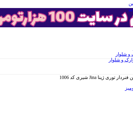
ن
ت
و شلوار
رک و شلوار
ی ژینا Jina شیری کد 1006
میز