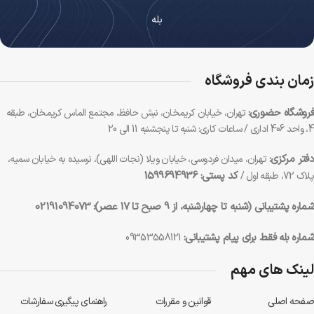
بله
زمان بندی فروشگاه
فروشگاه حضوری:
تهران، خیابان کریمخان، نبش حافظ، مجتمع الماس کریمخان، طبقه
4، واحد 406 اداری / ساعات کاری: شنبه تا پنجشنبه 11 الی 20
دفتر مرکزی:
تهران، میدان فردوسی، خیابان ویلا (نجات اللهی)، نرسیده به خیابان سمیه،
کد پستی: 1599694936
پلاک 72، طبقه اول /
شماره پشتیبانی (شنبه تا چهارشنبه، از 9 صبح تا 17 عصر):
02191094073
شماره بله فقط برای پیام پشتیبانی:
09353558121
لینک های مهم
صفحه اصلی
قوانین و مقررات
راهنمای پیگیری سفارشات