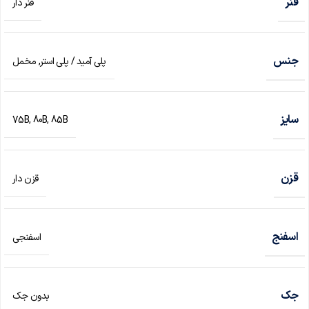
فنر
فنر دار
جنس
پلی آمید / پلی استر
,
مخمل
سایز
75B
,
80B
,
85B
قزن
قزن دار
اسفنج
اسفنجی
جک
بدون جک